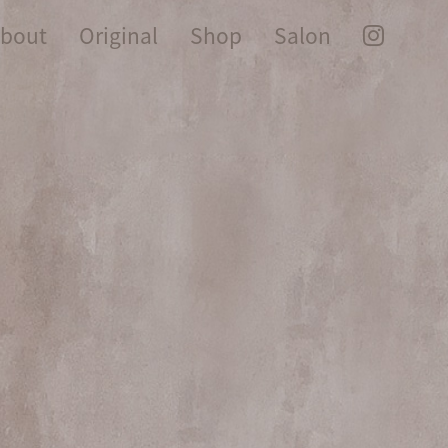
bout
Original
Shop
Salon
